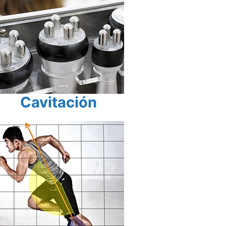
Ca
v
itación