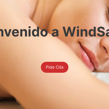
nvenido a WindS
Pide Cita